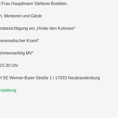
mit Frau Hauptmann Stefanie Boddien.
en, Mentoren und Gäste
ebsbesichtigung ein „Hinter den Kulissen“
h neumodischer Kram!“
rnehmenserfolg MV“
 15.30 Uhr
 SE Werner-Baier-Straße 1 I 17033 Neubrandenburg
nstaltung