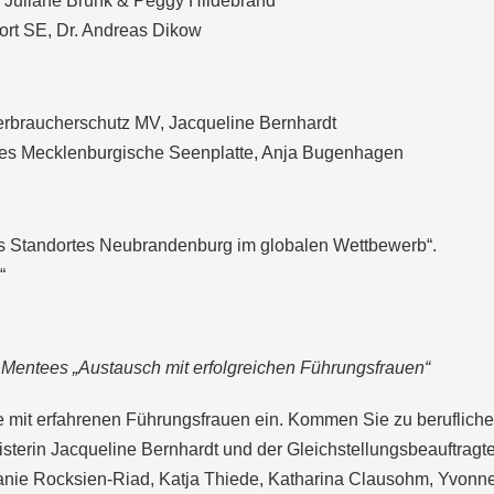
e Juliane Brunk & Peggy Hildebrand
ort SE,
Dr. Andreas Dikow
 Verbraucherschutz MV, Jacqueline Bernhardt
ises Mecklenburgische Seenplatte, Anja Bugenhagen
s Standortes Neubrandenburg im globalen Wettbewerb“.
“
 Mentees „Austausch mit erfolgreichen Führungsfrauen“
e mit erfahrenen Führungsfrauen ein. Kommen Sie zu beruflich
sterin Jacqueline Bernhardt und der Gleichstellungsbeauftragt
ie Rocksien-Riad, Katja Thiede, Katharina Clausohm, Yvonn