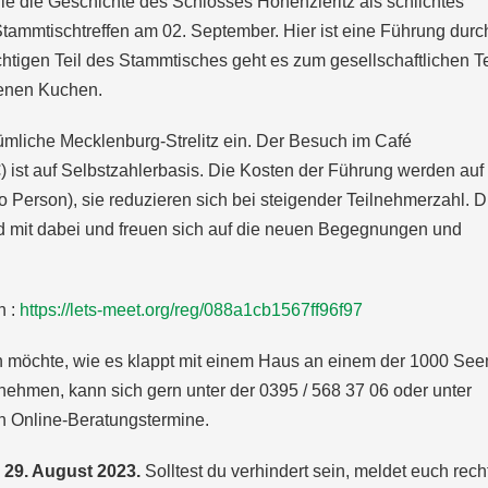
Wie die Geschichte des Schlosses Hohenzieritz als schlichtes
ammtischtreffen am 02. September. Hier ist eine Führung durc
tigen Teil des Stammtisches geht es zum gesellschaftlichen Te
kenen Kuchen.
tümliche Mecklenburg-Strelitz ein. Der Besuch im Café
€) ist auf Selbstzahlerbasis. Die Kosten der Führung werden auf
o Person), sie reduzieren sich bei steigender Teilnehmerzahl. D
 mit dabei und freuen sich auf die neuen Begegnungen und
n :
https://lets-meet.org/reg/088a1cb1567ff96f97
n möchte, wie es klappt mit einem Haus an einem der 1000 See
rnehmen, kann sich gern unter der 0395 / 568 37 06 oder unter
h Online-Beratungstermine.
m
29. August 2023.
Solltest du verhindert sein, meldet euch recht