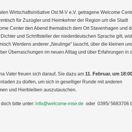
en Wirtschaftsinitiative Ost M-V e.V. getragene Welcome Cent
mmtisch für Zuzügler und Heimkehrer der Region um die Stadt
come Center den Abend thematisch dem Ort Stavenhagen und 
 Dichter und Schriftsteller der niederdeutschen Sprache gilt, wi
sch Werdens anderer „Neulinge“ lauscht, über die kleinen un
 über Überraschungen im neuen Alltag und über Erfahrungen in 
na Vater freuen sich darauf, Sie dazu am
11. Februar, um 18:0
nladen zu dürfen, um sich in geselliger Runde mit anderen
en und Hierbleiben auszutauschen.
doch bitte unter:
info@welcome-mse.de
oder 0395/ 5683706 b