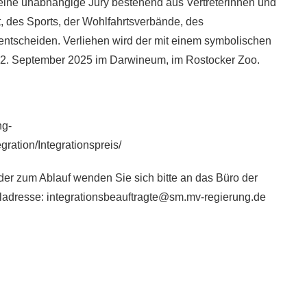
 eine unabhängige Jury bestehend aus Vertreterinnen und
, des Sports, der Wohlfahrtsverbände, des
k entscheiden. Verliehen wird der mit einem symbolischen
m 22. September 2025 im Darwineum, im Rostocker Zoo.
ng-
ration/Integrationspreis/
er zum Ablauf wenden Sie sich bitte an das Büro der
iladresse: integrationsbeauftragte@sm.mv-regierung.de