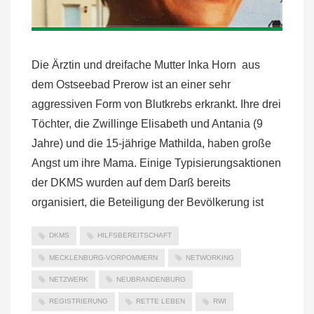
Die Ärztin und dreifache Mutter Inka Horn aus
dem Ostseebad Prerow ist an einer sehr
aggressiven Form von Blutkrebs erkrankt. Ihre drei
Töchter, die Zwillinge Elisabeth und Antania (9
Jahre) und die 15-jährige Mathilda, haben große
Angst um ihre Mama. Einige Typisierungsaktionen
der DKMS wurden auf dem Darß bereits
organisiert, die Beteiligung der Bevölkerung ist
DKMS
HILFSBEREITSCHAFT
MECKLENBURG-VORPOMMERN
NETWORKING
NETZWERK
NEUBRANDENBURG
REGISTRIERUNG
RETTE LEBEN
RWI