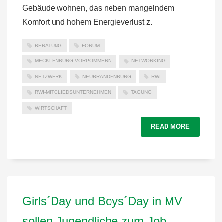
Gebäude wohnen, das neben mangelndem
Komfort und hohem Energieverlust z.
BERATUNG
FORUM
MECKLENBURG-VORPOMMERN
NETWORKING
NETZWERK
NEUBRANDENBURG
RWI
RWI-MITGLIEDSUNTERNEHMEN
TAGUNG
WIRTSCHAFT
READ MORE
Girls´Day und Boys´Day in MV
sollen Jugendliche zum Job-